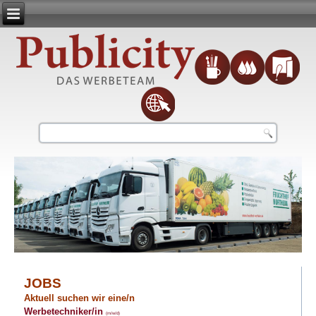
JOBS
Aktuell suchen wir eine/n
Werbetechniker/in
(m/w/d)