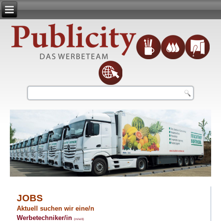
JOBS
Aktuell suchen wir eine/n
Werbetechniker/in
(m/w/d)